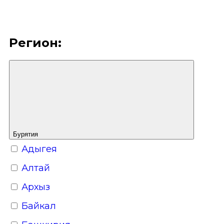
Подмосковье и окрестности
Приморский край
Регион:
Русский Север
Санкт-Петербург и Ленинградская
область
Сахалин
Северная Осетия
Бурятия
Сибирь
Адыгея
Ставропольский край
Алтай
Татарстан
Архыз
Удмуртия
Байкал
Урал