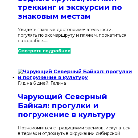
Приморский край
треккинг и экскурсии по
знаковым местам
Русский Север
Санкт-Петербург и Ленинградская
Увидеть главные достопримечательности,
область
погулять по экомаршруту и пляжам, прокатиться
на корабле.....
Сахалин
Смотреть подробнее
Северная Осетия
Сибирь
Ставропольский край
Гид на 6 дней: Галина
Татарстан
Чарующий Северный
Байкал: прогулки и
Удмуртия
погружение в культуру
Урал
Познакомиться с традициями эвенков, искупаться
Хабаровский край
в термах и отдохнуть в окружении сибирской