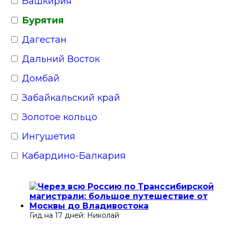
Башкирия
Хабаровский край
Бурятия
Хакасия
Дагестан
Ханты-Мансийский автономный округ —
Дальний Восток
Югра
Домбай
Чечня
Забайкальский край
Чувашия
Золотое кольцо
Якутия
Ингушетия
Кавказ
Кабардино-Балкария
Кавказские Минеральные Воды
Калинин­град­ская область
Калмыкия
Гид на 17 дней: Николай