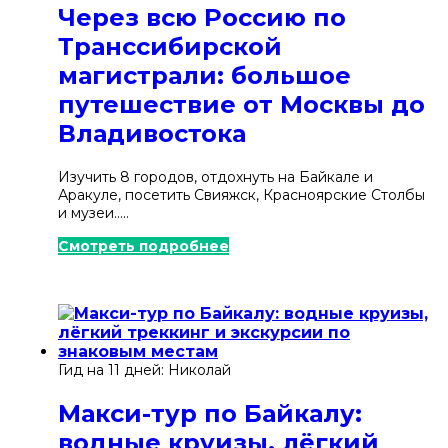
Калужская область
Через всю Россию по
Транссибирской
Камчатка
магистрали: большое
Карачаево-Черкесия
путешествие от Москвы до
Карелия
Владивостока
Кольский полуостров
Изучить 8 городов, отдохнуть на Байкале и
Аракуле, посетить Свияжск, Красноярские Столбы
Краснодарский край
и музеи.....
Красноярский край
Смотреть подробнее
Марий Эл
Москва и окрестности
Пермский край
Гид на 11 дней: Николай
Поволжье
Макси-тур по Байкалу:
Подмосковье и окрестности
водные круизы, лёгкий