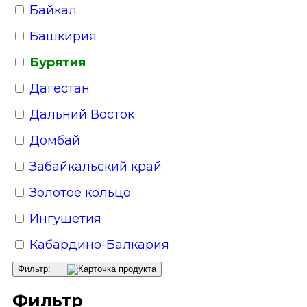
Байкал
Башкирия
Бурятия
Дагестан
Дальний Восток
Домбай
Забайкальский край
Золотое кольцо
Ингушетия
Кабардино-Балкария
Кавказские Минеральные Воды
Фильтр:
Калинин­град­ская область
Фильтр