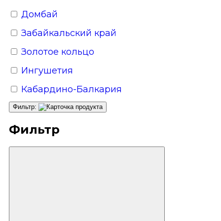
Домбай
Забайкальский край
Золотое кольцо
Ингушетия
Кабардино-Балкария
Кавказские Минеральные Воды
Фильтр:
Калинин­град­ская область
Фильтр
Калмыкия
Калужская область
Камчатка
Карачаево-Черкесия
Карелия