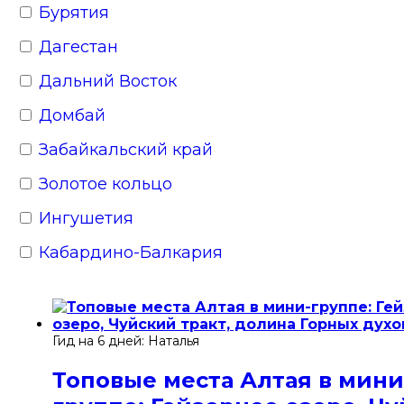
Бурятия
Якутия
Дагестан
Кавказ
Дальний Восток
Домбай
Забайкальский край
Золотое кольцо
Ингушетия
Кабардино-Балкария
Кавказские Минеральные Воды
Калинин­град­ская область
Гид на 6 дней: Наталья
Калмыкия
Топовые места Алтая в мини
Калужская область