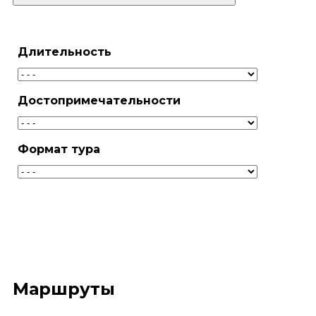
Кольский полуостров
Длительность
Краснодарский край
Красноярский край
Достопримечательности
Марий Эл
Москва и окрестности
Формат тура
Пермский край
Поволжье
Подмосковье и окрестности
Приморский край
Русский Север
Маршруты
Санкт-Петербург и Ленинградская област