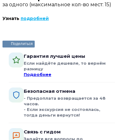
за одного (максимальное кол-во мест: 15)
трёхразовое питание, проживание и все
активности.
Узнать
подробней
Забронировать или задать вопрос
Поделиться
Гарантия лучшей цены
Если найдёте дешевле, то вернём
разницу
Подробнее
Безопасная отмена
- Предоплата возвращается за 48
часов.
- Если экскурсия не состоялась,
тогда деньги вернутся!
Связь с гидом
Задайте все вопросы до