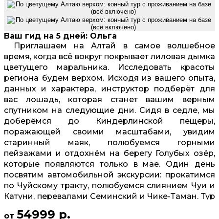
Ваш гид на 5 дней: Ольга
Приглашаем на Алтай в самое волшебное
время, когда всё вокруг покрывает лиловая дымка
цветущего маральника. Исследовать красоты
региона будем верхом. Исходя из вашего опыта,
данных и характера, инструктор подберёт для
вас лошадь, которая станет вашим верным
спутником на следующие дни. Сидя в седле, мы
доберёмся до Киндерлинской пещеры,
поражающей своими масштабами, увидим
старинный маяк, полюбуемся горными
пейзажами и отдохнём на берегу Голубых озёр,
которые появляются только в мае. Один день
посвятим автомобильной экскурсии: прокатимся
по Чуйскому тракту, полюбуемся слиянием Чуи и
Катуни, перевалами Семинский и Чике-Таман. Тур
подойдёт как новичкам, так и тем, кто уже имеет
54999 р.
от
опыт верховой езды. В стоимость уже включено