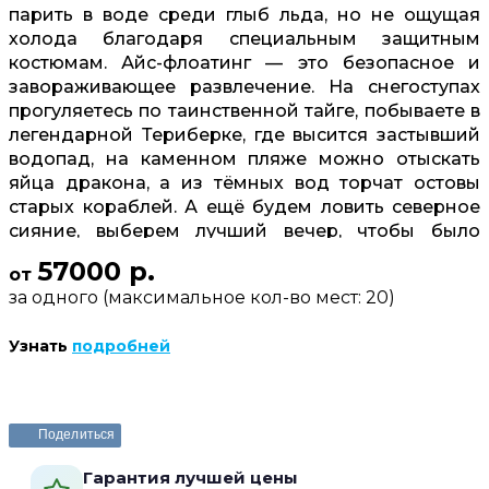
парить в воде среди глыб льда, но не ощущая
холода благодаря специальным защитным
костюмам. Айс-флоатинг — это безопасное и
завораживающее развлечение. На снегоступах
прогуляетесь по таинственной тайге, побываете в
легендарной Териберке, где высится застывший
водопад, на каменном пляже можно отыскать
яйца дракона, а из тёмных вод торчат остовы
старых кораблей. А ещё будем ловить северное
сияние, выберем лучший вечер, чтобы было
больше шансов увидеть это явление. В стоимость
57000 р.
от
включено разнообразное трёхразовое питание,
за одного (максимальное кол-во мест: 20)
чтобы вы узнали Арктику на вкус: уха с лососем,
блюда из оленины и многое другое.
Узнать
подробней
Забронировать или задать вопрос
Поделиться
Гарантия лучшей цены