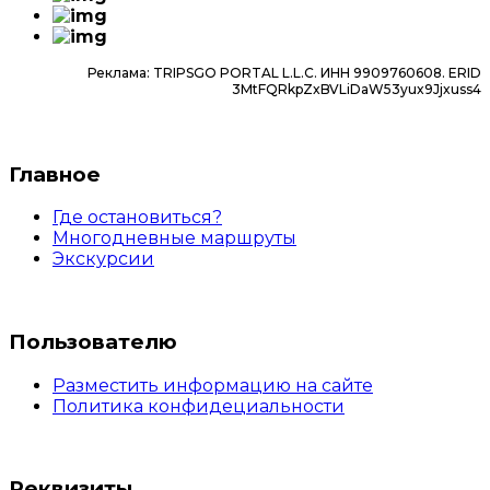
страницы.
Следуйте инструкции.
Если экскурсия уже прошла, а отмена нужна —
Реклама: TRIPSGO PORTAL L.L.C. ИНН 9909760608. ERID
3MtFQRkpZxBVLiDaW53yux9Jjxuss4
обратитесь в службу поддержки.
Главное
Где остановиться?
Многодневные маршруты
Экскурсии
Пользователю
Разместить информацию на сайте
Политика конфидециальности
Реквизиты