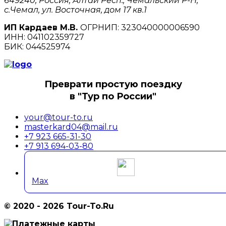
649240, Россия, Алтай Респ., Чемальский Р-Н,
с.Чемал, ул. Восточная, дом 17 кв.1
ИП Кардаев М.В.
ОГРНИП: 323040000006590
ИНН: 041102359727
БИК: 044525974
Преврати простую поездку
в "Тур по России"
your@tour-to.ru
masterkard04@mail.ru
+7 923 665-31-30
+7 913 694-03-80
Max
© 2020 - 2026 Tour-To.Ru