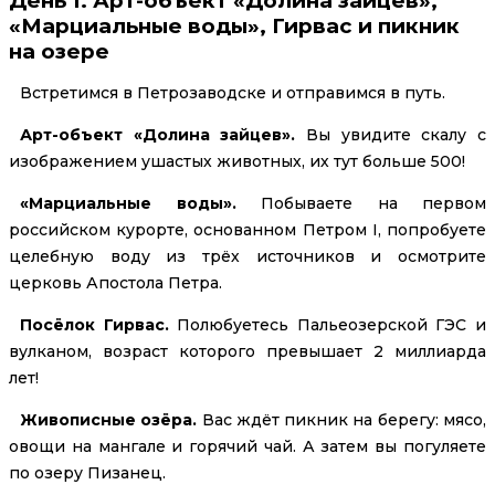
День 1. Арт-объект «Долина зайцев»,
«Марциальные воды», Гирвас и пикник
на озере
Встретимся в Петрозаводске и отправимся в путь.
Арт-объект «Долина зайцев».
Вы увидите скалу с
изображением ушастых животных, их тут больше 500!
«Марциальные воды».
Побываете на первом
российском курорте, основанном Петром I, попробуете
целебную воду из трёх источников и осмотрите
церковь Апостола Петра.
Посёлок Гирвас.
Полюбуетесь Пальеозерской ГЭС и
вулканом, возраст которого превышает 2 миллиарда
лет!
Живописные озёра.
Вас ждёт пикник на берегу: мясо,
овощи на мангале и горячий чай. А затем вы погуляете
по озеру Пизанец.