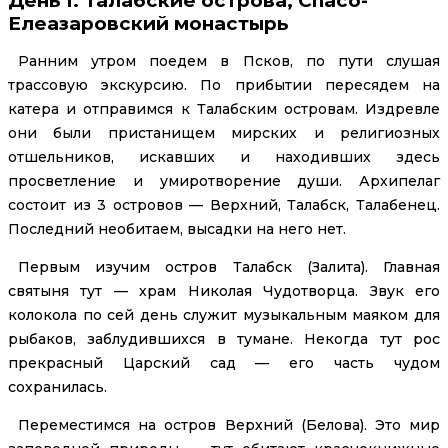
День 1. Талабские острова, Спасо-
Елеазаровский монастырь
Ранним утром поедем в Псков, по пути слушая
трассовую экскурсию. По прибытии пересядем на
катера и отправимся к Талабским островам. Издревле
они были пристанищем мирских и религиозных
отшельников, искавших и находивших здесь
просветление и умиротворение души. Архипелаг
состоит из 3 островов — Верхний, Талабск, Талабенец.
Последний необитаем, высадки на него нет.
Первым изучим остров Талабск (Залита). Главная
святыня тут — храм Николая Чудотворца. Звук его
колокола по сей день служит музыкальным маяком для
рыбаков, заблудившихся в тумане. Некогда тут рос
прекрасный Царский сад — его часть чудом
сохранилась.
Переместимся на остров Верхний (Белова). Это мир