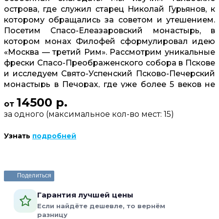
острова, где служил старец Николай Гурьянов, к
которому обращались за советом и утешением.
Посетим Спасо-Елеазаровский монастырь, в
котором монах Филофей сформулировал идею
«Москва — третий Рим». Рассмотрим уникальные
фрески Спасо-Преображенского собора в Пскове
и исследуем Свято-Успенский Псково-Печерский
монастырь в Печорах, где уже более 5 веков не
прекращается богослужение. И, конечно, вдоволь
14500 р.
от
налюбуемся словно сошедшими с картин
за одного (максимальное кол-во мест: 15)
классическими русскими пейзажами.
Узнать
подробней
Забронировать или задать вопрос
Поделиться
Гарантия лучшей цены
Если найдёте дешевле, то вернём
разницу