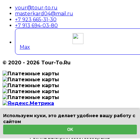
your@tour-to.ru
masterkard04@mail.ru
+7 923 665-31-30
+7 913 694-03-80
Max
© 2020 - 2026 Tour-To.Ru
Используем куки, это делает удобнее вашу работу с
Цены и информация на страницах сайта не являются
сайтом
публичной офертой.
Информация и цены, включая фотографии, в разделах
OK
Туры и Экскурсии размещены от партнера TRIPSGO
PORTAL L.L.C. (ИНН 9909760608). ERID