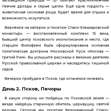
заповедной природы — тут обитают краснокнижные
певчие дрозды и серые цапли. Ещё одна гордость —
живописная сосновая роща. Будет время для отдыха и
возможность искупаться.
Вернёмся на материк и посетим Спасо-Елеазаровский
монастырь — восстановленный комплекс 15 века,
бывший центр псковского иконописания и место, где
старцем Филофеем была сформулирована основная
политическая доктрина Московской Руси «Москва —
третий Рим». Вы услышите рассказы о великих деятелях
Русской православной церкви и насладитесь тишиной
садов.
Вечером прибудем в Псков, где останемся ночевать.
День 2. Псков, Печоры
В какую сторону ни пойдёшь по Псковской земле —
везде найдёшь старинную обитель, церквушку, святой
родник. Сегодня мы посетим белокаменный Спасо-