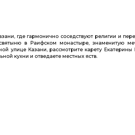
азани, где гармонично соседствуют религии и пер
 святыню в Раифском монастыре, знаменитую ме
ой улице Казани, рассмотрите карету Екатерины I
ной кухни и отведаете местных яств.
Забронировать или задать вопрос