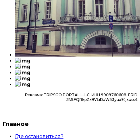
Реклама: TRIPSGO PORTAL L.L.C. ИНН 9909760608. ERID
3MtFQRkpZxBVLiDaW53yux9Jjxuss4
Главное
Где остановиться?