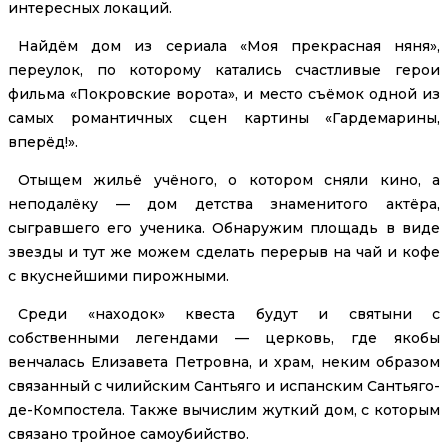
интересных локаций.
Найдём дом из сериала «Моя прекрасная няня»,
переулок, по которому катались счастливые герои
фильма «Покровские ворота», и место съёмок одной из
самых романтичных сцен картины «Гардемарины,
вперёд!».
Отыщем жильё учёного, о котором сняли кино, а
неподалёку — дом детства знаменитого актёра,
сыгравшего его ученика. Обнаружим площадь в виде
звезды и тут же можем сделать перерыв на чай и кофе
с вкуснейшими пирожными.
Среди «находок» квеста будут и святыни с
собственными легендами — церковь, где якобы
венчалась Елизавета Петровна, и храм, неким образом
связанный с чилийским Сантьяго и испанским Сантьяго-
де-Компостела. Также вычислим жуткий дом, с которым
связано тройное самоубийство.