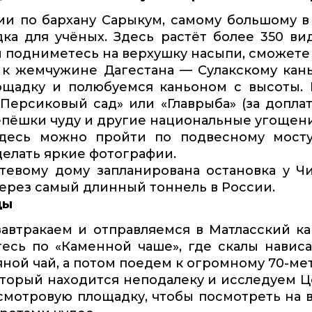
ии по бархану Сарыкум, самому большому 
ка для учёных. Здесь растёт более 350 ви
ы подниметесь на верхушку насыпи, сможете 
к жемчужине Дагестана — Сулакскому каньо
ощадку и полюбуемся каньоном с высоты. 
«Персиковый сад» или «Главрыба» (за допла
епёшки чуду и другие национальные угощени
есь можно пройти по подвесному мосту,
делать яркие фотографии.
тевому дому запланирована остановка у Ч
ерез самый длинный тоннель в России.
ды
 завтракаем и отправляемся в Матласский 
есь по «Каменной чаше», где скалы навис
ной чай, а потом поедем к огромному 70-ме
который находится неподалеку и исследуем 
смотровую площадку, чтобы посмотреть на в