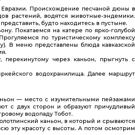
в Евразии. Происхождение песчаной дюны 
дов растений, водятся животные-эндемики.
представить, будто находитесь в пустыне.
ну. Покатаемся на катере по ярко-голубой
Прогуляемся по туристическому комплексу
ту). В меню представлены блюда кавказской
я.
 перекинутому через каньон, прыгнуть 
иркейского водохранилища. Далее маршру
каньон — место с изумительными пейзажам
ают с двух сторон и образуют причудливый
тровому водопаду Тобот.
Цолотлинский каньон, в который и срываются
сю эту красоту с высоты. А потом осмотрим