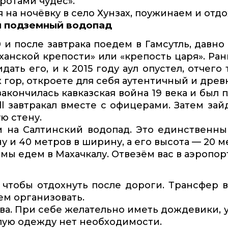
ротами чудес».
на ночёвку в село Хунзах, поужинаем и отдо
ий подземный водопад
 и после завтрака поедем в Гамсутль, дав
 ханской крепости» или «крепость царя». Ра
ать его, и к 2015 году аул опустел, отчего
гор, откроете для себя аутентичный и древ
закончилась кавказская война 19 века и бы
ll завтракал вместе с офицерами. Затем за
ю стену.
 на Салтинский водопад. Это единственны
у и 40 метров в ширину, а его высота — 20 м
мы едем в Махачкалу. Отвезём вас в аэропор
чтобы отдохнуть после дороги. Трансфер в
ем организовать.
ва. При себе желательно иметь дождевики, 
плую одежду нет необходимости.