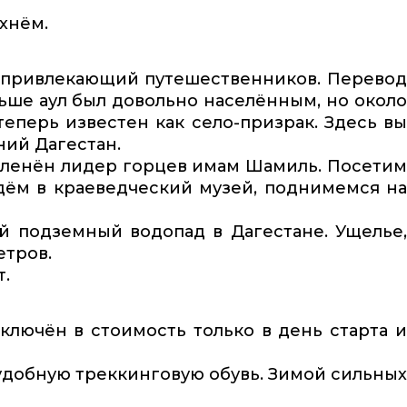
хнём.
но привлекающий путешественников. Перево
ньше аул был довольно населённым, но около
 теперь известен как село-призрак. Здесь вы
ний Дагестан.
л пленён лидер горцев имам Шамиль. Посетим
йдём в краеведческий музей, поднимемся на
й подземный водопад в Дагестане. Ущелье
етров.
т.
ключён в стоимость только в день старта и
удобную треккинговую обувь. Зимой сильных