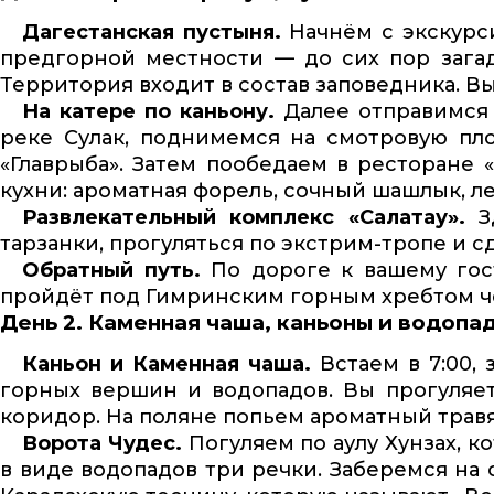
Дагестанская пустыня.
Начнём с экскурс
предгорной местности — до сих пор загад
Территория входит в состав заповедника. В
На катере по каньону.
Далее отправимся 
реке Сулак, поднимемся на смотровую пл
«Главрыба». Затем пообедаем в ресторане 
кухни: ароматная форель, сочный шашлык, л
Развлекательный комплекс «Салатау».
Зд
тарзанки, прогуляться по экстрим-тропе и с
Обратный путь.
По дороге к вашему гос
пройдёт под Гимринским горным хребтом ч
День 2. Каменная чаша, каньоны и водопа
Каньон и Каменная чаша.
Встаем в 7:00,
горных вершин и водопадов. Вы прогуляет
коридор. На поляне попьем ароматный травя
Ворота Чудес.
Погуляем по аулу Хунзах, 
в виде водопадов три речки. Заберемся на 