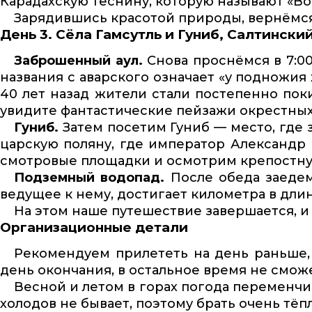
Карадахскую теснину, которую называют «Во
Зарядившись красотой природы, вернёмся 
День 3. Сёла Гамсутль и Гуниб, Салтинск
Заброшенный аул.
Снова проснёмся в 7:00
названия с аварского означает «у подножия
40 лет назад жители стали постепенно покид
увидите фантастические пейзажи окрестных 
Гуниб.
Затем посетим Гуниб — место, где 
царскую поляну, где император Александр 
смотровые площадки и осмотрим крепостну
Подземный водопад.
После обеда заедем
ведущее к нему, достигает километра в длин
На этом наше путешествие завершается, и 
Организационные детали
Рекомендуем прилететь на день раньше, 
день окончания, в остальное время не смож
Весной и летом в горах погода переменчи
холодов не бывает, поэтому брать очень тё