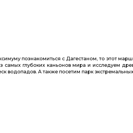
аксимуму познакомиться с Дагестаном, то этот марш
из самых глубоких каньонов мира и исследуем дре
ск водопадов. А также посетим парк экстремальных
Забронировать или задать вопрос