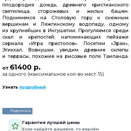
плодородия дождь, древнего христианского
святилища, сторожевых и жилых башен.
Поднимемся на Столовую гору к снежным
вершинам и Ляжгинскому водопаду, одному
из крупнейших в Ингушетии. Прогуляемся среди
скал и крепостей, напоминающих пейзажи
сериала «Игра престолов». Посетим «Эрзи»,
Эгикхал, Вовнушки, увидим древние склепы
и террасы, похожие на рисовые поля Таиланда.
Обновимся в термальных источниках, пообедаем
61400 р.
от
с видом на Главный Кавказский хребет
за одного (максимальное кол-во мест: 15)
и у водопада, которым когда-то любовался
учёный Менделеев. Треккинги доступны для
Узнать
подробней
новичков и детей от 7 лет.
Забронировать или задать вопрос
Поделиться
Гарантия лучшей цены
Если найдёте дешевле, то вернём