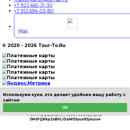
+7 923 665-31-30
+7 913 694-03-80
Max
© 2020 - 2026 Tour-To.Ru
Используем куки, это делает удобнее вашу работу с
Цены и информация на страницах сайта не являются
сайтом
публичной офертой.
Информация и цены, включая фотографии, в разделах
OK
Туры и Экскурсии размещены от партнера TRIPSGO
PORTAL L.L.C. (ИНН 9909760608). ERID
3MtFQRkpZxBVLiDaW53yux9Jjxuss4