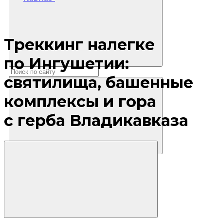
Треккинг налегке
по Ингушетии:
святилища, башенные
комплексы и гора
с герба Владикавказа
Где остановиться?
Маршруты
Экскурсии