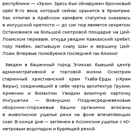
республики — «Эрзи». Здесь был обнаружен бронзовый
орёл 8-го века, который сейчас хранится в Эрмитаже.
Как отлитая в Арабском халифате статуэтка оказалась
в ингушской крепости — до сих пор является секретом.
Остановимся на большой смотровой площадке на Цей-
Лоамском перевале, откуда увидим Кавказский хребет,
гору Казбек, застывшую скалу Шан и вершину Цей-
Лоам. Впервые полюбуемся последней так близко!
Заедем в башенный город Эгикхал, бывший центр
административной и торговой жизни. Осмотрим
старинный христианский храм Тхаба-Ерды («Храм
Веры»), соединивший в себе черты архитектур Грузии,
Армении и Византии. Увидим визитную карточку
Ингушетии — Вовнушки. Позднесредневековые
оборонно-сторожевые башни органично вписаны
в живописное ущелье реки на фоне впечатляющих
скал. В конце дня — заглянем в Ассинское ущелье с 40-
метровым водопадом и бурлящей рекой.