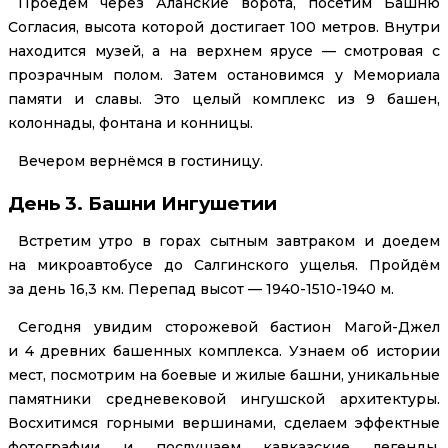
Проедем через Аланские ворота, посетим Башню
Согласия, высота которой достигает 100 метров. Внутри
находится музей, а на верхнем ярусе — смотровая с
прозрачным полом. Затем остановимся у Мемориала
памяти и славы. Это целый комплекс из 9 башен,
колоннады, фонтана и конницы.
Вечером вернёмся в гостиницу.
День 3. Башни Ингушетии
Встретим утро в горах сытным завтраком и доедем
на микроавтобусе до Салгинского ущелья. Пройдём
за день 16,3 км. Перепад высот — 1940-1510-1940 м.
Сегодня увидим сторожевой бастион Магой-Джел
и 4 древних башенных комплекса. Узнаем об истории
мест, посмотрим на боевые и жилые башни, уникальные
памятники средневековой ингушской архитектуры.
Восхитимся горными вершинами, сделаем эффектные
фотографии и послушаем кавказские легенды.