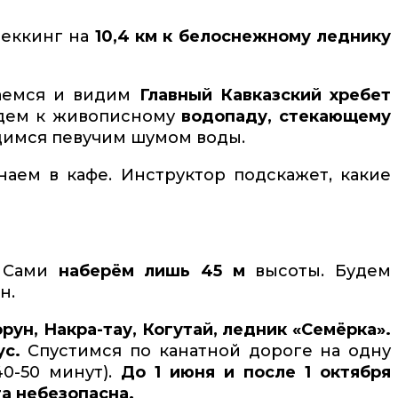
реккинг на
10,4 км к белоснежному леднику
ваемся и видим
Главный Кавказский хребет
йдем к живописному
водопаду, стекающему
димся певучим шумом воды.
аем в кафе. Инструктор подскажет, какие
Сами
наберём лишь 45 м
высоты. Будем
н.
рун, Накра-тау, Когутай, ледник «Семёрка».
ус.
Спустимся по канатной дороге на одну
0-50 минут).
До 1 июня и после 1 октября
а небезопасна.