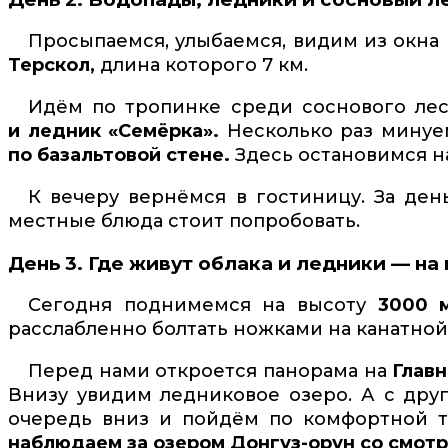
Просыпаемся, улыбаемся, видим из окна 
Терскол,
длина которого 7 км.
Идём по тропинке среди соснового лес
и ледник «Семёрка».
Несколько раз минуе
по базальтовой стене.
Здесь остановимся н
К вечеру вернёмся в гостиницу. За де
местные блюда стоит попробовать.
День 3. Где живут облака и ледники — на 
Сегодня поднимемся на высоту
3000 
расслабленно болтать ножками на канатной
Перед нами откроется панорама на
Главн
Внизу увидим ледниковое озеро. А с дру
очередь вниз и пойдём по комфортной 
наблюдаем за озером Донгуз-орун со смотр