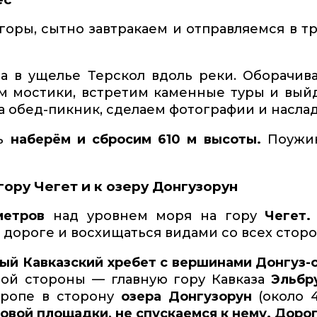
горы, сытно завтракаем и отправляемся в т
а в ущелье Терскол вдоль реки. Оборачи
м мостики, встретим каменные туры и вы
а обед-пикник, сделаем фотографии и насла
нь
наберём и сбросим 610 м высоты.
Поужин
гору Чегет и к озеру Донгузорун
метров
над уровнем моря на гору
Чегет.
 дороге и восхищаться видами со всех сторо
ый Кавказский хребет с вершинами Донгуз-о
гой стороны — главную гору Кавказа
Эльбр
тропе в сторону
озера Донгузорун
(около 4
овой площадки, не спускаемся к нему. Дорог