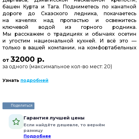
башен Курта и Тага. Подниметесь по канатной
дороге до Сказского ледника, покачаетесь
на качелях над пропастью и освежитесь
ключевой водой из горного родника.
Мы расскажем о традициях и обычаях осетин
и угостим национальной кухней. И всё это —
только в вашей компании, на комфортабельных
джипах и в сопровождении гидов-горцев.
32000 р.
от
за одного (максимальное кол-во мест: 20)
Узнать
подробней
Забронировать или задать вопрос
Поделиться
Гарантия лучшей цены
Если найдёте дешевле, то вернём
разницу
Подробнее