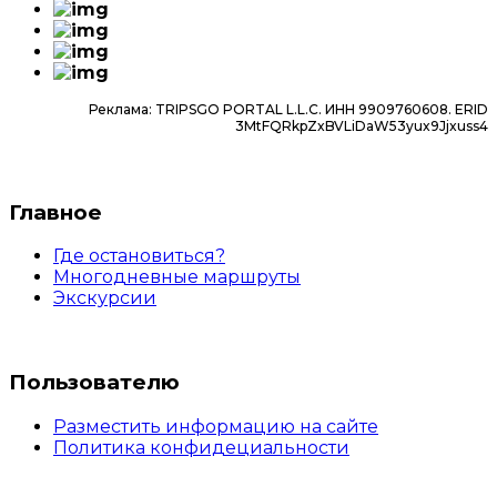
Нажмите кнопку
«Отменить»
внизу
подходит для любой экскурсии.
страницы.
Следуйте инструкции.
Если экскурсия уже прошла, а отмена нужна —
Реклама: TRIPSGO PORTAL L.L.C. ИНН 9909760608. ERID
3MtFQRkpZxBVLiDaW53yux9Jjxuss4
обратитесь в службу поддержки.
Главное
Где остановиться?
Многодневные маршруты
Экскурсии
Пользователю
Разместить информацию на сайте
Политика конфидециальности