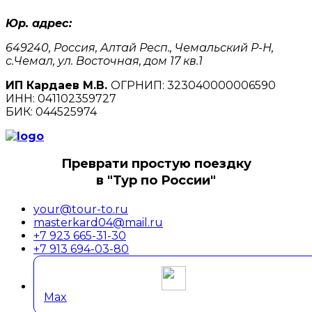
Юр. адрес:
649240, Россия, Алтай Респ., Чемальский Р-Н,
с.Чемал, ул. Восточная, дом 17 кв.1
ИП Кардаев М.В.
ОГРНИП: 323040000006590
ИНН: 041102359727
БИК: 044525974
Преврати простую поездку
в "Тур по России"
your@tour-to.ru
masterkard04@mail.ru
+7 923 665-31-30
+7 913 694-03-80
Max