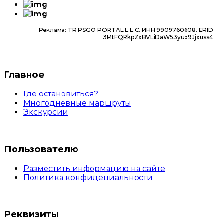
Если экскурсия уже прошла, а отмена нужна —
обратитесь в службу поддержки.
Реклама: TRIPSGO PORTAL L.L.C. ИНН 9909760608. ERID
3MtFQRkpZxBVLiDaW53yux9Jjxuss4
Главное
Где остановиться?
Многодневные маршруты
Экскурсии
Пользователю
Разместить информацию на сайте
Политика конфидециальности
Реквизиты