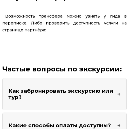
Возможность трансфера можно узнать у гида в
переписке. Либо проверить доступность услуги на
странице партнёра:
Заказать трансфер
Частые вопросы по экскурсии:
Как забронировать экскурсию или
тур?
На странице найдите кнопку
"Забронировать
или задать вопрос"
и перейдите по ней. Вы
Какие способы оплаты доступны?