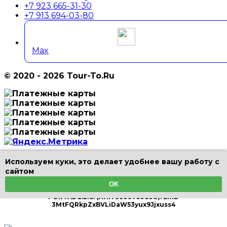
+7 923 665-31-30
+7 913 694-03-80
Max
© 2020 - 2026 Tour-To.Ru
Используем куки, это делает удобнее вашу работу с
Цены и информация на страницах сайта не являются
сайтом
публичной офертой.
Информация и цены, включая фотографии, в разделах
OK
Туры и Экскурсии размещены от партнера TRIPSGO
PORTAL L.L.C. (ИНН 9909760608). ERID
3MtFQRkpZxBVLiDaW53yux9Jjxuss4