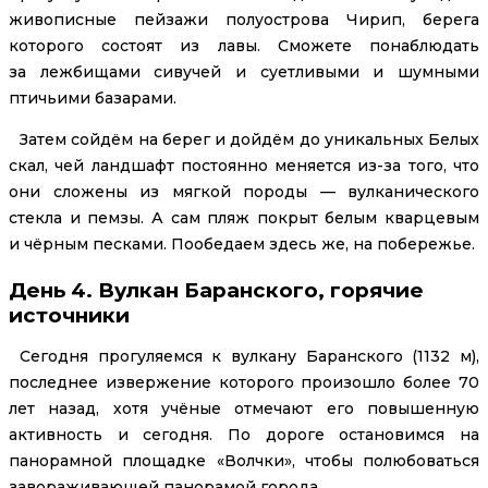
живописные пейзажи полуострова Чирип, берега
которого состоят из лавы. Сможете понаблюдать
за лежбищами сивучей и суетливыми и шумными
птичьими базарами.
Затем сойдём на берег и дойдём до уникальных Белых
скал, чей ландшафт постоянно меняется из-за того, что
они сложены из мягкой породы — вулканического
стекла и пемзы. А сам пляж покрыт белым кварцевым
и чёрным песками. Пообедаем здесь же, на побережье.
День 4. Вулкан Баранского, горячие
источники
Сегодня прогуляемся к вулкану Баранского (1132 м),
последнее извержение которого произошло более 70
лет назад, хотя учёные отмечают его повышенную
активность и сегодня. По дороге остановимся на
панорамной площадке «Волчки», чтобы полюбоваться
завораживающей панорамой города.