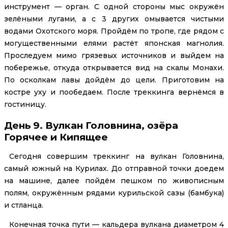
инструмент — орган. С одной стороны мыс окружён
зелёными лугами, а с 3 других омывается чистыми
водами Охотского моря. Пройдём по тропе, где рядом с
могущественными елями растёт японская магнолия.
Проследуем мимо грязевых источников и выйдем на
побережье, откуда открывается вид на скалы Монахи.
По осколкам лавы дойдём до цели. Приготовим на
костре уху и пообедаем. После треккинга вернёмся в
гостиницу.
День 9. Вулкан Головнина, озёра
Горячее и Кипящее
Сегодня совершим треккинг на вулкан Головнина,
самый южный на Курилах. До отправной точки доедем
на машине, далее пойдём пешком по живописным
полям, окружённым рядами курильской сазы (бамбука)
и стланца.
Конечная точка пути — кальдера вулкана диаметром 4