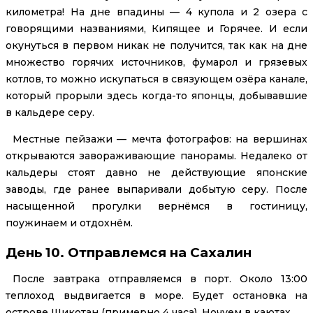
километра! На дне впадины — 4 купола и 2 озера с
говорящими названиями, Кипящее и Горячее. И если
окунуться в первом никак не получится, так как на дне
множество горячих источников, фумарол и грязевых
котлов, то можно искупаться в связующем озёра канале,
который прорыли здесь когда-то японцы, добывавшие
в кальдере серу.
Местные пейзажи — мечта фотографов: на вершинах
открываются завораживающие панорамы. Недалеко от
кальдеры стоят давно не действующие японские
заводы, где ранее выпаривали добытую серу. После
насыщенной прогулки вернёмся в гостиницу,
поужинаем и отдохнём.
День 10. Отправлемся на Сахалин
После завтрака отправляемся в порт. Около 13:00
теплоход выдвигается в море. Будет остановка на
острове Шикотан (примерно 4 часа). Ночуем в каютах.